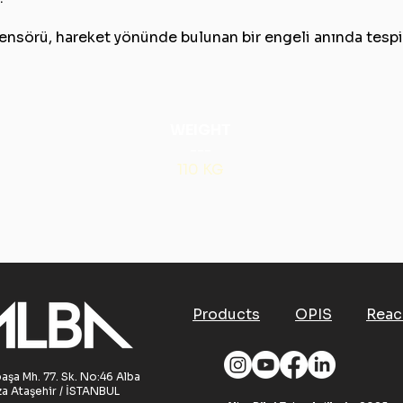
ensörü, hareket yönünde bulunan bir engeli anında tespi
WEIGHT
---
110 KG
Products
OPIS
Reac
aşa Mh. 77. Sk. No:46 Alba
za Ataşehir / İSTANBUL