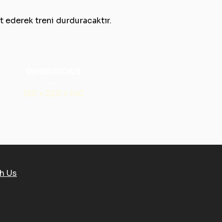
t ederek treni durduracaktır.
DIMENSIONS
---
120 x 220 x 140
h Us