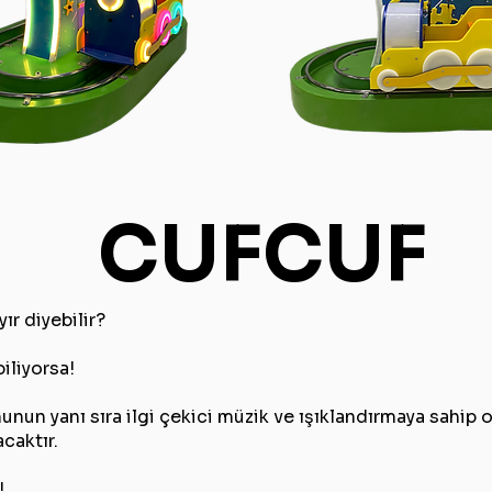
CUFCUF
r diyebilir?
iliyorsa!
unun yanı sıra ilgi çekici müzik ve ışıklandırmaya sahi
acaktır.
!