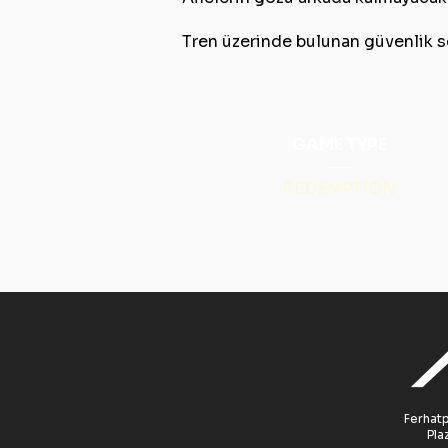
Tren üzerinde bulunan güvenlik s
GAME TYPE
---
REDEMPTION
Ferhatp
Pla