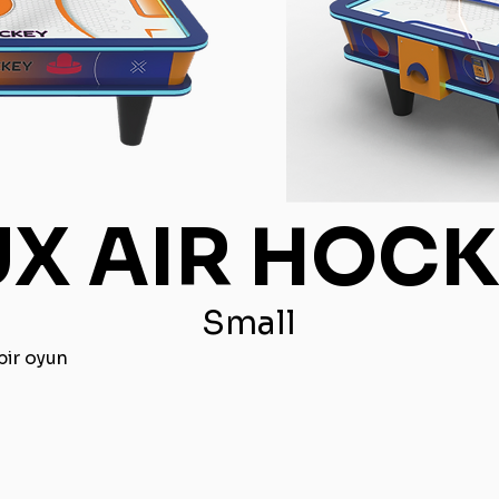
UX AIR HOCK
Small
bir oyun