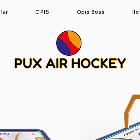
lar
OPIS
Opis Boss
İle